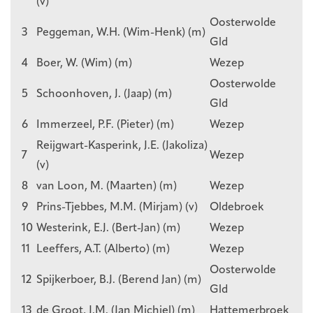
(v)
Oosterwolde
3
Peggeman, W.H. (Wim-Henk) (m)
Gld
4
Boer, W. (Wim) (m)
Wezep
Oosterwolde
5
Schoonhoven, J. (Jaap) (m)
Gld
6
Immerzeel, P.F. (Pieter) (m)
Wezep
Reijgwart-Kasperink, J.E. (Jakoliza)
7
Wezep
(v)
8
van Loon, M. (Maarten) (m)
Wezep
9
Prins-Tjebbes, M.M. (Mirjam) (v)
Oldebroek
10
Westerink, E.J. (Bert-Jan) (m)
Wezep
11
Leeffers, A.T. (Alberto) (m)
Wezep
Oosterwolde
12
Spijkerboer, B.J. (Berend Jan) (m)
Gld
13
de Groot, J.M. (Jan Michiel) (m)
Hattemerbroek