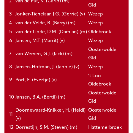
2
van de Put, K. (Carlo) (m)
Gld
3
Jonker-Tichelaar, J.G. (Gerrie) (v)
Wezep
4
van der Velde, B. (Barry) (m)
Wezep
5
van der Linde, D.M. (Damian) (m)
Oldebroek
6
Jansen, M.T. (Marrit) (v)
Wezep
Oosterwolde
7
van Werven, G.J. (Jack) (m)
Gld
8
Jansen-Hofman, J. (Jannie) (v)
Wezep
’t Loo
9
Port, E. (Evertje) (v)
Oldebroek
Oosterwolde
10
Jansen, B.A. (Bertil) (m)
Gld
Doornewaard-Knikker, H. (Heidi)
Oosterwolde
11
(v)
Gld
12
Dorrestijn, S.M. (Steven) (m)
Hattemerbroek