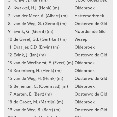
5
Jonker, J. (Jan) (m)
’t Loo Oldebroek
6
Kwakkel, H.J. (Henk) (m)
Oldebroek
7
van der Meer, A. (Albert) (m)
Hattemerbroek
8
van de Weg, G. (Gerard) (m)
Oosterwolde Gld
9
Evink, G. (Gerrit) (m)
Noordeinde Gld
10
de Greef, G.J. (Gert-Jan) (m)
Wezep
11
Draaijer, E.D. (Erwin) (m)
Oldebroek
12
Evink, J. (Jan) (m)
Oosterwolde Gld
13
van de Werfhorst, E. (Evert) (m)
Oldebroek
14
Korenberg, H. (Henk) (m)
Oldebroek
15
van de Weg, H. (Henk) (m)
Oosterwolde Gld
16
Beijeman, C. (Coenraad) (m)
Oldebroek
17
Aarten, E. (Bert) (m)
Oosterwolde Gld
18
de Groot, M. (Martijn) (m)
Oldebroek
19
van de Weg, B. (Bert) (m)
Oosterwolde Gld