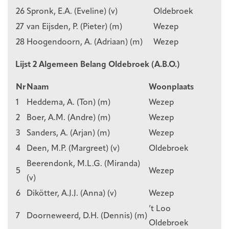
26
Spronk, E.A. (Eveline) (v)
Oldebroek
27
van Eijsden, P. (Pieter) (m)
Wezep
28
Hoogendoorn, A. (Adriaan) (m)
Wezep
Lijst 2 Algemeen Belang Oldebroek (A.B.O.)
Nr
Naam
Woonplaats
1
Heddema, A. (Ton) (m)
Wezep
2
Boer, A.M. (Andre) (m)
Wezep
3
Sanders, A. (Arjan) (m)
Wezep
4
Deen, M.P. (Margreet) (v)
Oldebroek
Beerendonk, M.L.G. (Miranda)
5
Wezep
(v)
6
Dikötter, A.J.J. (Anna) (v)
Wezep
’t Loo
7
Doorneweerd, D.H. (Dennis) (m)
Oldebroek