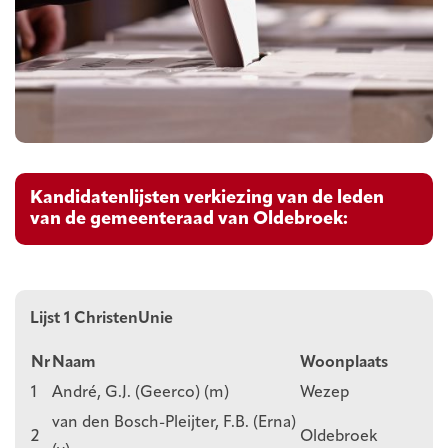
Kandidatenlijsten verkiezing van de leden
van de gemeenteraad van Oldebroek:
Lijst 1 ChristenUnie
Nr
Naam
Woonplaats
1
André, G.J. (Geerco) (m)
Wezep
van den Bosch-Pleijter, F.B. (Erna)
2
Oldebroek