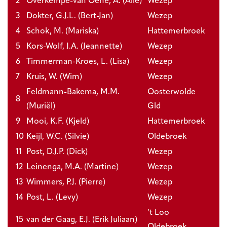
2
Overkempe-van Oene, A. (Alie)
Wezep
3
Dokter, G.J.L. (Bert-Jan)
Wezep
4
Schok, M. (Mariska)
Hattemerbroek
5
Kors-Wolf, J.A. (Jeannette)
Wezep
6
Timmerman-Kroes, L. (Lisa)
Wezep
7
Kruis, W. (Wim)
Wezep
Feldmann-Bakema, M.M.
Oosterwolde
8
(Muriël)
Gld
9
Mooi, K.F. (Kjeld)
Hattemerbroek
10
Keijl, W.C. (Silvie)
Oldebroek
11
Post, D.J.P. (Dick)
Wezep
12
Leinenga, M.A. (Martine)
Wezep
13
Wimmers, P.J. (Pierre)
Wezep
14
Post, L. (Levy)
Wezep
’t Loo
15
van der Gaag, E.J. (Erik Juliaan)
Oldebroek