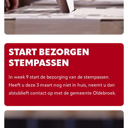
START BEZORGEN
STEMPASSEN
In week 9 start de bezorging van de stempassen.
Heeft u deze 3 maart
nog niet in huis, neemt u dan
alstublieft contact op met de gemeente Oldebroek.