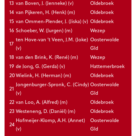
13
van Boven, J. (Jenneke) (v)
Oldebroek
14
van Pijkeren, H. (Henk) (m)
Oldebroek
15
van Ommen-Plender, J. (Jiska) (v)
Oldebroek
16
Schoeber, W. (Jurgen) (m)
Wezep
ten Hove-van ’t Veen, J.M. (Joke)
Oosterwolde
17
(v)
Gld
18
van den Brink, K. (René) (m)
Wezep
19
de Jong, G. (Gerda) (v)
Hattemerbroek
20
Wielink, H. (Herman) (m)
Oldebroek
Jongenburger-Spronk, C. (Cindy)
Oosterwolde
21
(v)
Gld
22
van Loo, A. (Alfred) (m)
Oldebroek
23
Westeneng, D. (Daniël) (m)
Oldebroek
Hofmeijer-Klomp, A.H. (Annet)
Oosterwolde
24
(v)
Gld