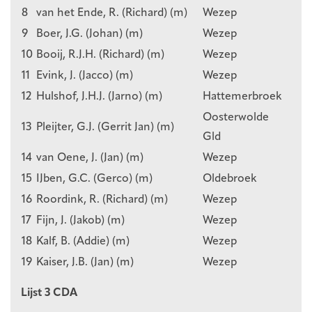
8
van het Ende, R. (Richard) (m)
Wezep
9
Boer, J.G. (Johan) (m)
Wezep
10
Booij, R.J.H. (Richard) (m)
Wezep
11
Evink, J. (Jacco) (m)
Wezep
12
Hulshof, J.H.J. (Jarno) (m)
Hattemerbroek
Oosterwolde
13
Pleijter, G.J. (Gerrit Jan) (m)
Gld
14
van Oene, J. (Jan) (m)
Wezep
15
IJben, G.C. (Gerco) (m)
Oldebroek
16
Roordink, R. (Richard) (m)
Wezep
17
Fijn, J. (Jakob) (m)
Wezep
18
Kalf, B. (Addie) (m)
Wezep
19
Kaiser, J.B. (Jan) (m)
Wezep
Lijst 3 CDA