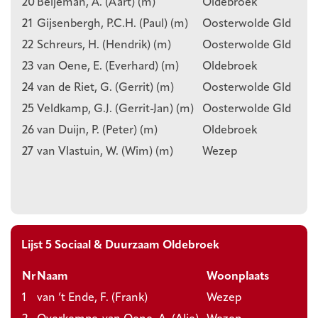
20
Beijeman, A. (Aart) (m)
Oldebroek
21
Gijsenbergh, P.C.H. (Paul) (m)
Oosterwolde Gld
22
Schreurs, H. (Hendrik) (m)
Oosterwolde Gld
23
van Oene, E. (Everhard) (m)
Oldebroek
24
van de Riet, G. (Gerrit) (m)
Oosterwolde Gld
25
Veldkamp, G.J. (Gerrit-Jan) (m)
Oosterwolde Gld
26
van Duijn, P. (Peter) (m)
Oldebroek
27
van Vlastuin, W. (Wim) (m)
Wezep
Lijst 5 Sociaal & Duurzaam Oldebroek
Nr
Naam
Woonplaats
1
van ’t Ende, F. (Frank)
Wezep