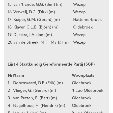
15
van ’t Ende, G.G. (Ben) (m)
Wezep
16
Verweij, D.C. (Dirk) (m)
Wezep
17
Kuiper, G.M. (Gerard) (m)
Hattemerbroek
18
Klaver, C.L.B. (Björn) (m)
Oldebroek
19
Dijkstra, J.A. (Jan) (m)
Wezep
20
van de Streek, M.F. (Mark) (m)
Wezep
Lijst 4 Staatkundig Gereformeerde Partij (SGP)
Nr
Naam
Woonplaats
1
Doornwaard, D.E. (Erik) (m)
Oldebroek
2
Vlieger, G. (Gerard) (m)
’t Loo Oldebroek
3
van Putten, B. (Bart) (m)
Oldebroek
4
Nagelhoud, H. (Hendrik) (m)
Oldebroek