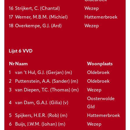
16
Strijkert, C. (Chantal)
Wezep
17
Werner, M.B.M. (Michiel)
Hattemerbroek
18
Overkempe, G.J. (Ard)
Wezep
Lijst 6 VVD
Nr
Naam
Woonplaats
1
van ’t Hul, G.J. (Gerjan) (m)
Oldebroek
2
Puttenstein, A.A. (Sander) (m)
Oldebroek
3
van Diepen, T.C. (Thomas) (m)
Wezep
Oosterwolde
4
van Dam, G.A.J. (Gilia) (v)
Gld
5
Spijkers, H.E.R. (Rob) (m)
Hattemerbroek
6
Buijs, J.W.M. (Johan) (m)
Wezep