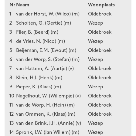
Nr
Naam
Woonplaats
1
van der Horst, W. (Wilco) (m)
Oldebroek
2
Scholten, G. (Gertie) (m)
Wezep
3
Flier, B. (Beerd) (m)
Oldebroek
4
de Vries, N. (Nico) (m)
Wezep
5
Beijeman, E.M. (Ewout) (m)
Oldebroek
6
van der Worp, S. (Stefan) (m)
Wezep
7
van Hattem, A. (Aartje) (v)
Oldebroek
8
Klein, H.J. (Henk) (m)
Oldebroek
9
Pieper, K. (Klaas) (m)
Wezep
10
Nagelhout, W. (Willempje) (v)
Oldebroek
11
van de Worp, H. (Hein) (m)
Oldebroek
12
van Ommen, K. (Klaas) (m)
Oldebroek
13
van den Brink, J.H. (Annie) (v)
Wezep
14
Spronk, J.W. (Jan Willem) (m)
Wezep