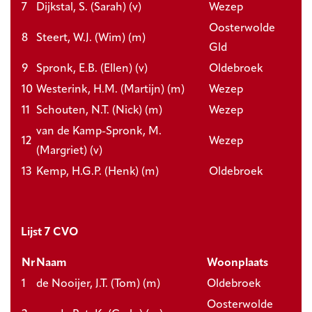
7
Dijkstal, S. (Sarah) (v)
Wezep
Oosterwolde
8
Steert, W.J. (Wim) (m)
Gld
9
Spronk, E.B. (Ellen) (v)
Oldebroek
10
Westerink, H.M. (Martijn) (m)
Wezep
11
Schouten, N.T. (Nick) (m)
Wezep
van de Kamp-Spronk, M.
12
Wezep
(Margriet) (v)
13
Kemp, H.G.P. (Henk) (m)
Oldebroek
Lijst 7 CVO
Nr
Naam
Woonplaats
1
de Nooijer, J.T. (Tom) (m)
Oldebroek
Oosterwolde