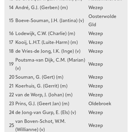
14
André, G.J. (Gerben) (m)
Wezep
Oosterwolde
15
Boeve-Souman, J.H. (Jantina) (v)
Gld
16
Lodewijk, C.W. (Charlie) (m)
Wezep
17
Kooij, L.H.T. (Luite-Harm) (m)
Wezep
18
de Vries-de Jong, I.K. (Inge) (v)
Wezep
Poutsma-van Dijk, C.M. (Marian)
19
Wezep
(v)
20
Souman, G. (Gert) (m)
Wezep
21
Koerhuis, G. (Gerrit) (m)
Wezep
22
van de Worp, J. (Johan) (m)
Wezep
23
Prins, G.J. (Geert Jan) (m)
Oldebroek
24
de Jong-van Gurp, E. (Els) (v)
Wezep
van Boven-Schot, W.M.
25
Wezep
(Willianne) (v)