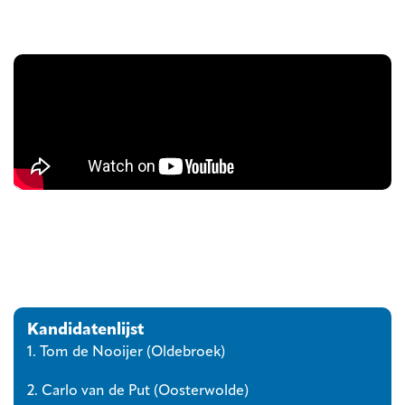
Kandidatenlijst
1. Tom de Nooijer (Oldebroek)
2. Carlo van de Put (Oosterwolde)